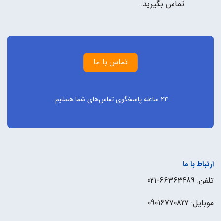
تماس بگیرید.
تماس با ما
24 ساعته پاسخگوی تماس‌های شما هستیم.
ارتباط با ما
تلفن: 66363489-021
موبایل: 09016770827