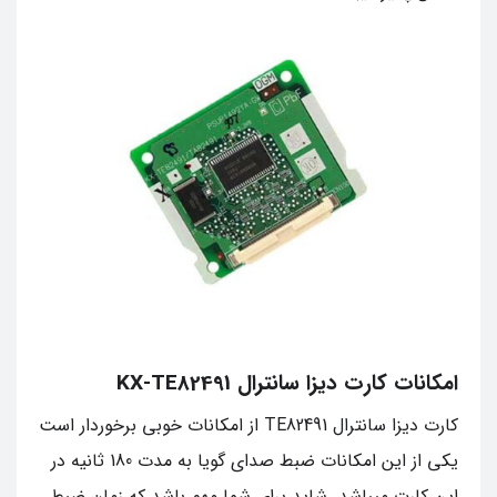
امکانات کارت دیزا سانترال KX-TE82491
کارت دیزا سانترال TE82491 از امکانات خوبی برخوردار است
یکی از این امکانات ضبط صدای گویا به مدت 180 ثانیه در
این کارت میباشد. شاید برای شما مهم باشد که زمان ضبط