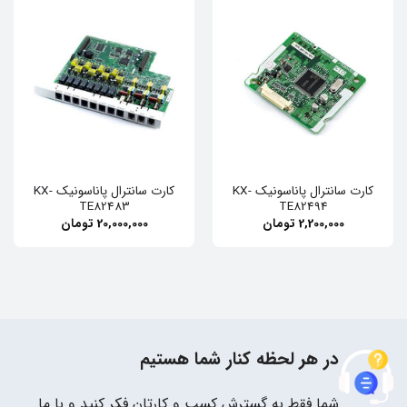
کارت سانترال پاناسونیک KX-
کارت سانترال پاناسونیک KX-
TE82483
TE82494
2,200,000
تومان
20,000,000
تومان
در هر لحظه کنار شما هستیم
شما فقط به گسترش کسب و کارتان فکر کنید و با ما