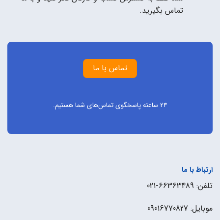
تماس بگیرید.
تماس با ما
24 ساعته پاسخگوی تماس‌های شما هستیم.
ارتباط با ما
تلفن: 66363489-021
موبایل: 09016770827