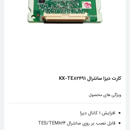
کارت دیزا سانترال KX-TE82491
ويژگي هاي محصول
افزایش 1 کانال دیزا
قابل نصب بر روی سانترال TES/TEM824