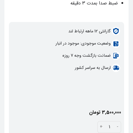
ضبط صدا بمدت 3 دقیقه
گارانتي 12 ماهه ارتباط لند
وضعيت موجودي: موجود در انبار
ضمانت بازگشت وجه 7 روزه
ارسال به سراسر کشور
3,500,000
تومان
کارت دیزا سانترال KX-TE82491 عدد