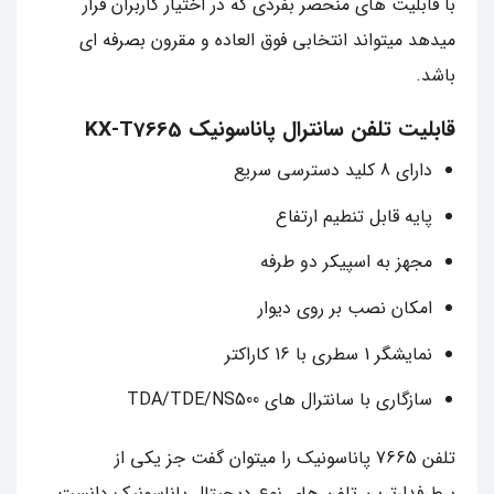
با قابلیت های منحصر بفردی که در اختیار کاربران قرار
میدهد میتواند انتخابی فوق العاده و مقرون بصرفه ای
باشد.
قابلیت تلفن سانترال پاناسونیک KX-T7665
دارای 8 کلید دسترسی سریع
پایه قابل تنطیم ارتفاع
مجهز به اسپیکر دو طرفه
امکان نصب بر روی دیوار
نمایشگر 1 سطری با 16 کاراکتر
سازگاری با سانترال های TDA/TDE/NS500
تلفن 7665 پاناسونیک را میتوان گفت جز یکی از
پرطرفدارترین تلفن های نوع دیجیتال پاناسونیک دانست.