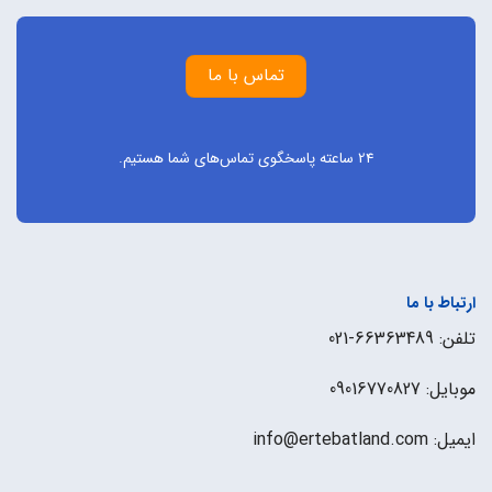
تماس با ما
24 ساعته پاسخگوی تماس‌های شما هستیم.
ارتباط با ما
تلفن: 66363489-021
موبایل: 09016770827
ایمیل: info@ertebatland.com