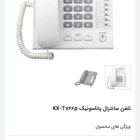
تلفن سانترال پاناسونیک KX-T7665
ويژگي هاي محصول