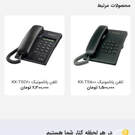
محصولات مرتبط
تلفن پاناسونیک KX-TS500
تلفن پاناسونیک KX-TSC60
1,500,000
تومان
2,300,000
تومان
در هر لحظه کنار شما هستیم