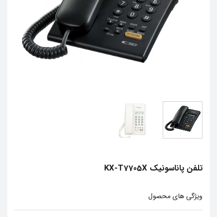
تلفن پاناسونیک KX-T7705X
ويژگي هاي محصول