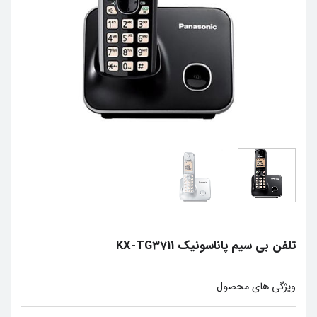
تلفن بی‌ سیم پاناسونیک KX-TG3711
ويژگي هاي محصول