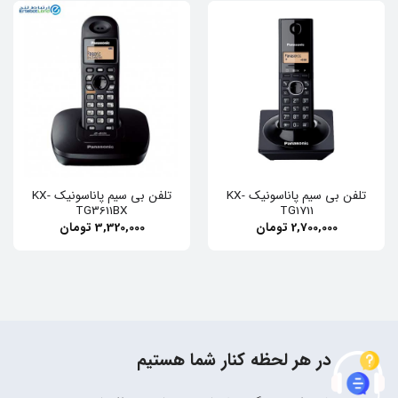
تلفن بی‌ سیم پاناسونیک KX-
تلفن بی سیم پاناسونیک KX-
TG3611BX
TG1711
2,700,000
تومان
3,320,000
تومان
در هر لحظه کنار شما هستیم