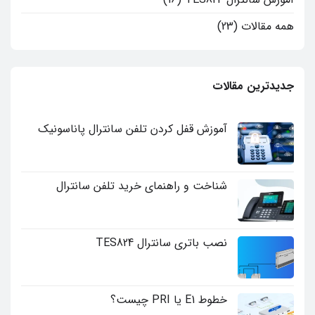
همه مقالات
(23)
جدیدترین مقالات
آموزش قفل کردن تلفن سانترال پاناسونیک
هیچ
دیدگاهی
برای
ثبت
آموزش
نشده
قفل
شناخت و راهنمای خرید تلفن سانترال
کردن
تلفن
هیچ
سانترال
دیدگاهی
پاناسونیک
برای
ثبت
شناخت
نشده
و
نصب باتری سانترال TES824
راهنمای
خرید
هیچ
تلفن
دیدگاهی
سانترال
برای
ثبت
نصب
نشده
باتری
خطوط E1 یا PRI چیست؟
سانترال
TES824
هیچ