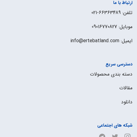
ارتباط با ما
تلفن: 66363489-021
موبایل: 09016770827
ایمیل: info@ertebatland.com
دسترسی سریع
دسته بندی محصولات
مقالات
دانلود
شبکه های اجتماعی