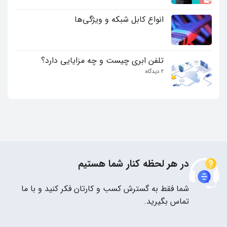
برای
ثبت
چطور
علت
نشده
نصب
زنگ
می‌شود؟
انواع کابل شبکه و ویژگی‌ها
نخوردن
تلفن
هیچ
پاناسونیک
دیدگاهی
برای
ثبت
انواع
نشده
کابل
تلفن ابری چیست و چه مزایایی دارد؟
شبکه
و
برای
2 دیدگاه
ویژگی‌ها
تلفن
ابری
چیست
و
چه
مزایایی
دارد؟
در هر لحظه کنار شما هستیم
شما فقط به گسترش کسب و کارتان فکر کنید و با ما
تماس بگیرید.