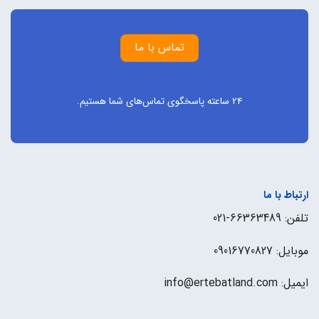
تماس با ما
24 ساعته پاسخگوی تماس‌های شما هستیم.
ارتباط با ما
تلفن: 66363489-021
موبایل: 09016770827
ایمیل: info@ertebatland.com