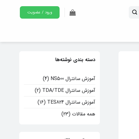
ورود / عضویت
دسته بندی نوشته‌ها
آموزش سانترال NS500
(4)
آموزش سانترال TDA/TDE
(2)
آموزش سانترال TES824
(16)
همه مقالات
(23)