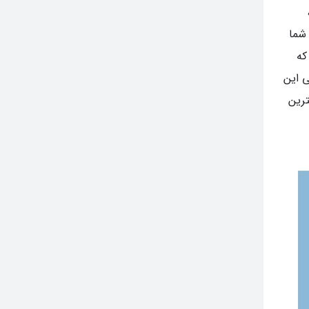
 شما
که
ی این
ترین